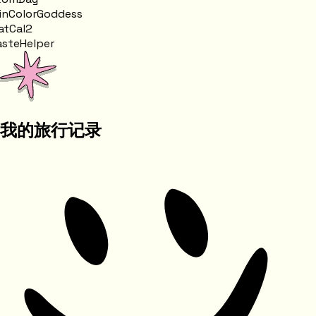
nColorGoddess
tCal2
steHelper
我的旅行记录