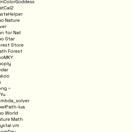
nColorGoddess
tCal2
steHelper
o Nature
ver
n for Nat
o Star
rest Store
th Forest
eoMKY
oply
dar
akoo
n
ng ~
Yu
mbda_solver
xelPath-lua
o World
ture Math
ystal vm
tomDay