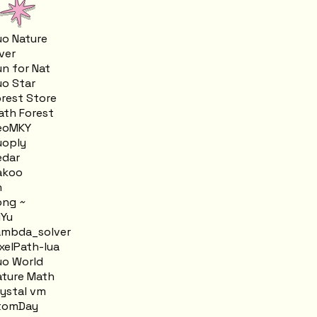
o Nature
ver
n for Nat
o Star
rest Store
th Forest
eoMKY
oply
dar
akoo
n
ng ~
Yu
mbda_solver
xelPath-lua
o World
ture Math
ystal vm
tomDay